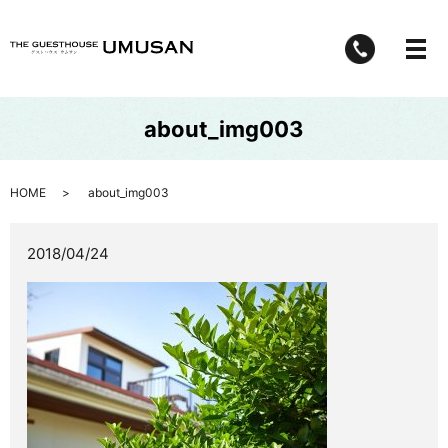
メ
about_img003
HOME
about_img003
2018/04/24