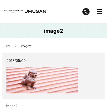
メ
image2
HOME
image2
2018/05/09
image2