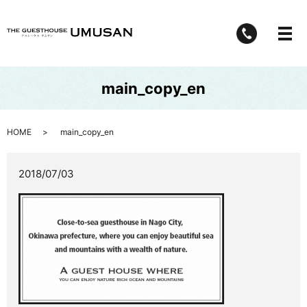
メ
main_copy_en
HOME
main_copy_en
2018/07/03