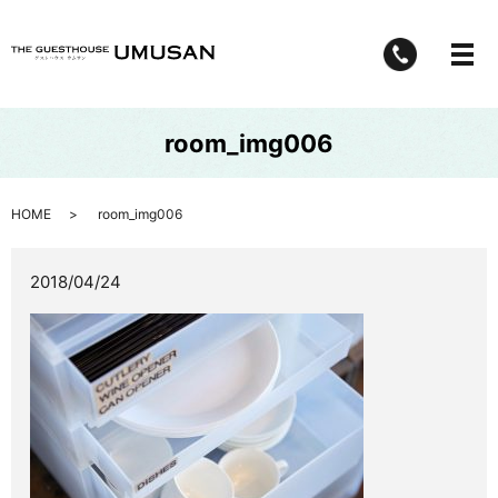
メ
room_img006
HOME
room_img006
2018/04/24