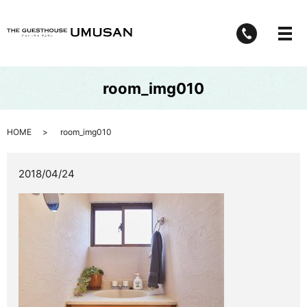
メ
room_img010
HOME
room_img010
2018/04/24