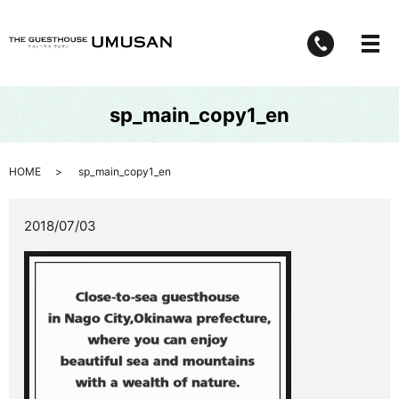
メ
sp_main_copy1_en
HOME
sp_main_copy1_en
2018/07/03