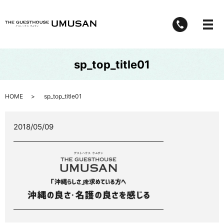
メ
sp_top_title01
HOME
sp_top_title01
2018/05/09