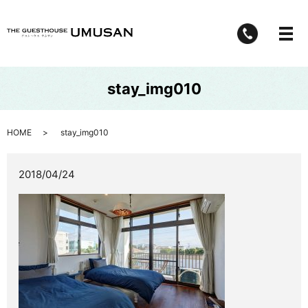
メ
stay_img010
HOME
stay_img010
2018/04/24